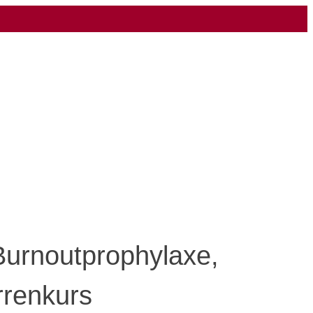
Burnoutprophylaxe,
rrenkurs