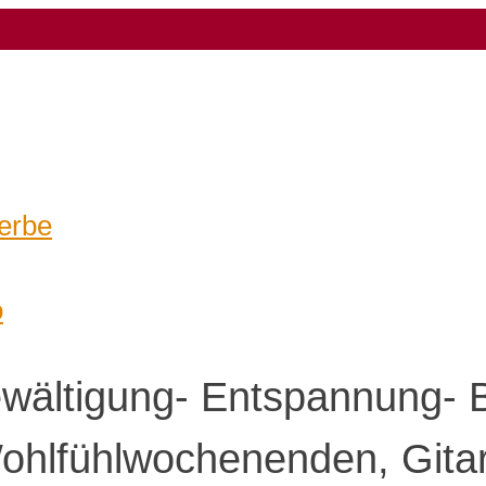
erbe
o
ewältigung- Entspannung- 
ohlfühlwochenenden, Gita