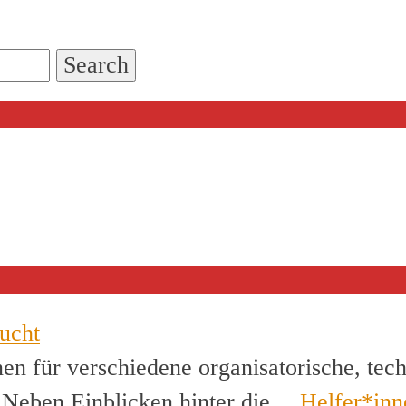
ucht
en für verschiedene organisatorische, tec
. Neben Einblicken hinter die…
Helfer*inn