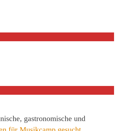
hnische, gastronomische und
en für Musikcamp gesucht