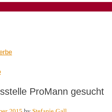
erbe
o
gsstelle ProMann gesucht
ber 2015
by
Stefanie Gall