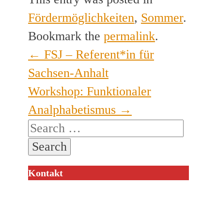
Fördermöglichkeiten
,
Sommer
.
Bookmark the
permalink
.
←
FSJ – Referent*in für
Post
Sachsen-Anhalt
navigation
Workshop: Funktionaler
Analphabetismus
→
Search
for:
Kontakt