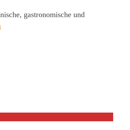
hnische, gastronomische und
en
n
p