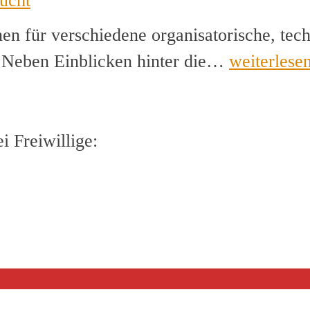
ucht
en für verschiedene organisatorische, tec
Helfer*inn
. Neben Einblicken hinter die…
weiterlese
für
Musikcam
gesucht
 Freiwillige: