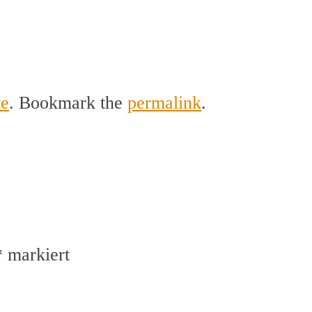
te
. Bookmark the
permalink
.
*
markiert