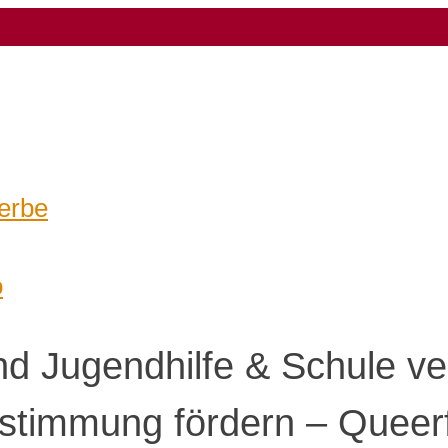
erbe
o
nd Jugendhilfe & Schule v
stimmung fördern – Queerf