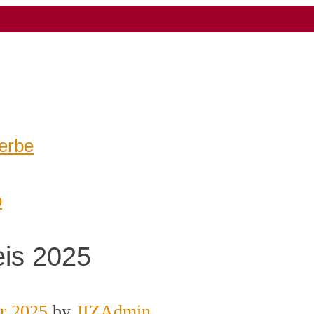
erbe
o
is 2025
ar 2025
by
JIZAdmin