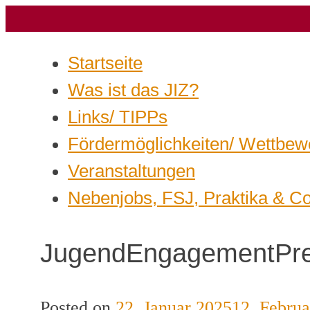
Startseite
Was ist das JIZ?
Links/ TIPPs
Fördermöglichkeiten/ Wettbew
Veranstaltungen
Nebenjobs, FSJ, Praktika & C
JugendEngagementPre
Posted on
22. Januar 2025
12. Febru