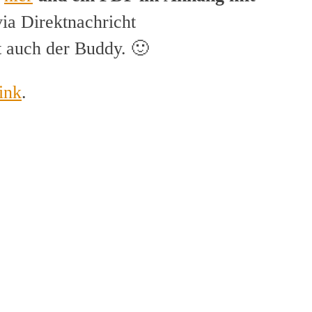
ia Direktnachricht
st auch der Buddy. 🙂
ink
.