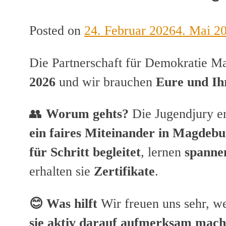
Posted on
24. Februar 2026
4. Mai 2
Die Partnerschaft für Demokratie M
2026
und wir brauchen
Eure und Ih
👥
Worum gehts?
Die Jugendjury en
ein faires Miteinander in Magdebu
für Schritt begleitet
, lernen
spanne
erhalten sie
Zertifikate
.
😊 Was hilft
Wir freuen uns sehr, w
sie aktiv darauf aufmerksam mac