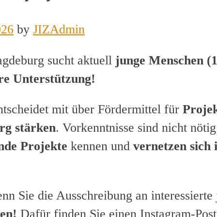
026
by
JIZAdmin
agdeburg sucht aktuell
junge Menschen (1
re Unterstützung!
tscheidet mit über Fördermittel für
Projek
rg stärken
. Vorkenntnisse sind nicht nöti
nde Projekte
kennen und
vernetzen sich 
enn Sie die Ausschreibung an interessiert
hen!
Dafür finden Sie einen Instagram-Pos