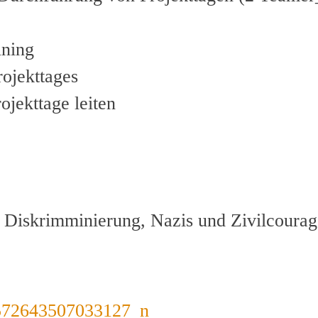
ining
rojekttages
jekttage leiten
 Diskrimminierung, Nazis und Zivilcourag