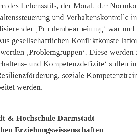
gen des Lebensstils, der Moral, der Normk
altenssteuerung und Verhaltenskontrolle i
isierender ‚Problembearbeitung‘ war und is
 Aus gesellschaftlichen Konfliktkonstellati
n werden ‚Problemgruppen‘. Diese werden
Verhaltens- und Kompetenzdefizite‘ sollen
silienzförderung, soziale Kompetenztrain
beitet werden.
dt & Hochschule Darmstadt
chen Erziehungswissenschaften