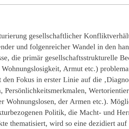
rierung gesellschaftlicher Konfliktverhältn
fender und folgenreicher Wandel in den ha
sse, die primär gesellschaftsstrukturelle 
 Wohnungslosigkeit, Armut etc.) problemati
et den Fokus in erster Linie auf die ‚Diag
n, Persönlichkeitsmerkmalen, Wertorientie
der Wohnungslosen, der Armen etc.). Mögl
kturbezogenen Politik, die Macht- und Herr
e thematisiert, wird so eine dezidiert auf 