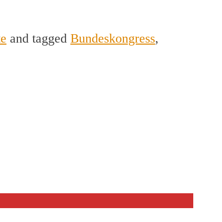
te
and tagged
Bundeskongress
,