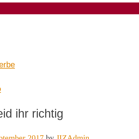
erbe
o
id ihr richtig
eptember 2017
by
JIZAdmin