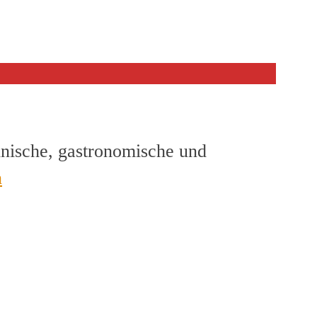
hnische, gastronomische und
en
n
p