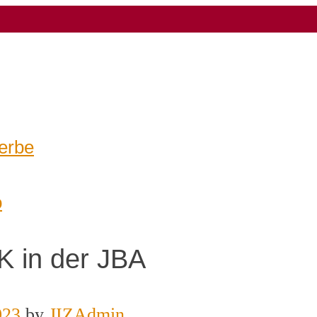
erbe
o
K in der JBA
023
by
JIZAdmin