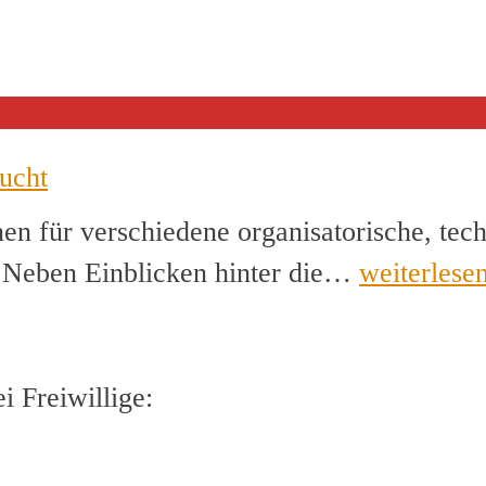
ucht
en für verschiedene organisatorische, tec
Helfer*inn
. Neben Einblicken hinter die…
weiterlese
für
Musikcam
gesucht
 Freiwillige: