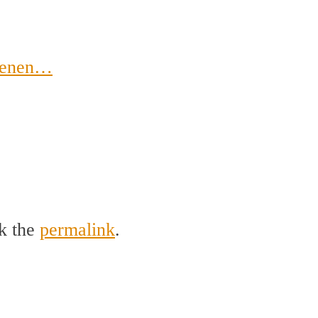
odenen…
k the
permalink
.