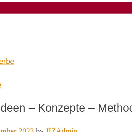
erbe
o
 „Ideen – Konzepte – Metho
ember 2023
by
JIZAdmin