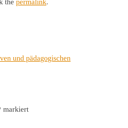
k the
permalink
.
iven und pädagogischen
*
markiert