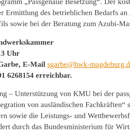
Programm „Passgenaue Besetzung“. Der kos
er Ermittlung des betrieblichen Bedarfs an
fils sowie bei der Beratung zum Azubi-Ma
 Handwerkskammer
13 Uhr
Garbe, E-Mail
sgarbe@hwk-magdeburg.d
1 6268154 erreichbar.
g – Unterstützung von KMU bei der pass
tegration von ausländischen Fachkräften“ s
n sowie die Leistungs- und Wettbewerbsfäh
ert durch das Bundesministerium für Wirt