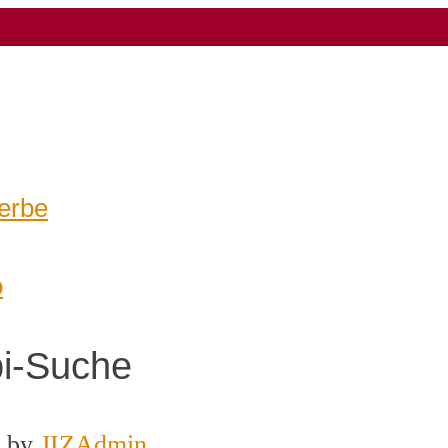
erbe
o
bi-Suche
by
JIZAdmin