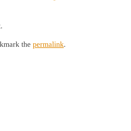
.
okmark the
permalink
.